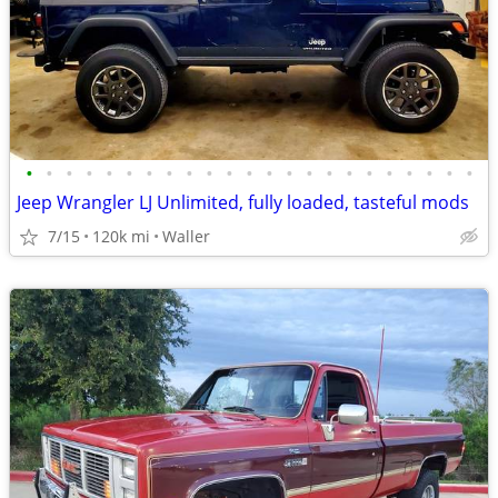
•
•
•
•
•
•
•
•
•
•
•
•
•
•
•
•
•
•
•
•
•
•
•
Jeep Wrangler LJ Unlimited, fully loaded, tasteful mods
7/15
120k mi
Waller