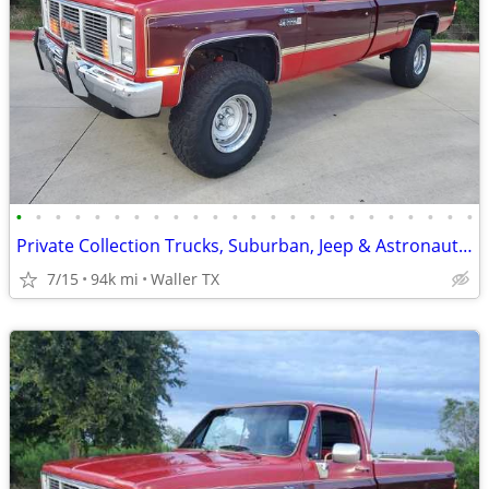
•
•
•
•
•
•
•
•
•
•
•
•
•
•
•
•
•
•
•
•
•
•
•
•
Private Collection Trucks, Suburban, Jeep & Astronaut Car Sale
7/15
94k mi
Waller TX