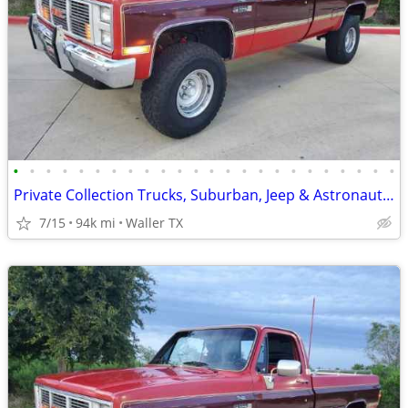
•
•
•
•
•
•
•
•
•
•
•
•
•
•
•
•
•
•
•
•
•
•
•
•
Private Collection Trucks, Suburban, Jeep & Astronaut Car Sale
7/15
94k mi
Waller TX