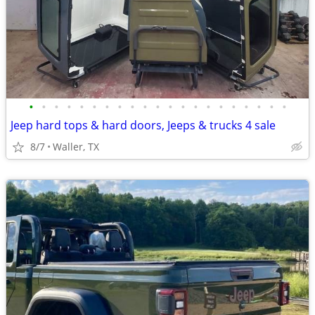
•
•
•
•
•
•
•
•
•
•
•
•
•
•
•
•
•
•
•
•
•
Jeep hard tops & hard doors, Jeeps & trucks 4 sale
8/7
Waller, TX