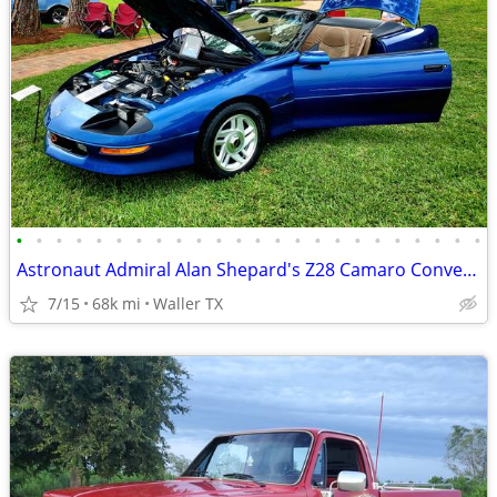
•
•
•
•
•
•
•
•
•
•
•
•
•
•
•
•
•
•
•
•
•
•
•
•
Astronaut Admiral Alan Shepard's Z28 Camaro Convertible
7/15
68k mi
Waller TX