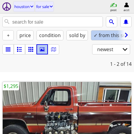
houston
for sale
post
acct
+
price
condition
sold by
✓ from this seller
newest
1 - 2
of 14
$1,295