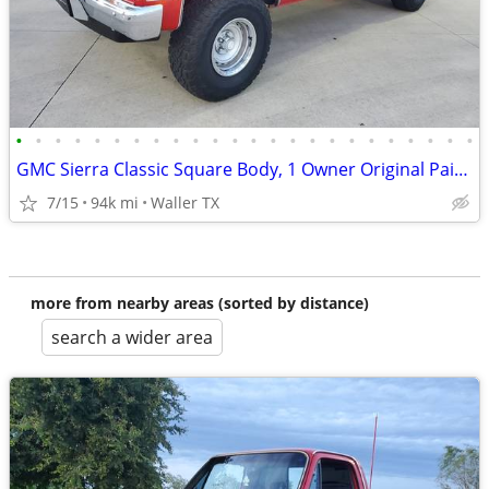
•
•
•
•
•
•
•
•
•
•
•
•
•
•
•
•
•
•
•
•
•
•
•
•
GMC Sierra Classic Square Body, 1 Owner Original Paint Survivor
7/15
94k mi
Waller TX
more from nearby areas (sorted by distance)
search a wider area