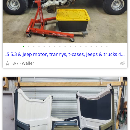
•
•
•
•
•
•
•
•
•
•
•
•
•
•
•
•
•
LS 5.3 & Jeep motor, trannys, t-cases, Jeeps & trucks 4 sale
8/7
Waller