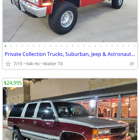
•
•
•
•
•
•
•
•
•
•
•
•
•
•
•
•
•
•
•
•
•
•
•
•
Private Collection Trucks, Suburban, Jeep & Astronaut Car Sale
7/15
94k mi
Waller TX
$24,995