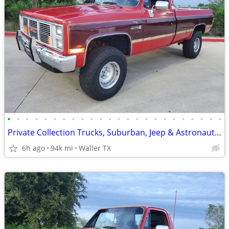
•
•
•
•
•
•
•
•
•
•
•
•
•
•
•
•
•
•
•
•
•
•
•
•
Private Collection Trucks, Suburban, Jeep & Astronaut Car Sale
6h ago
94k mi
Waller TX