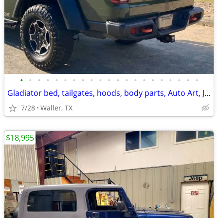
•
•
•
•
•
•
•
•
•
•
•
•
•
•
•
•
•
•
•
•
•
Gladiator bed, tailgates, hoods, body parts, Auto Art, Jeeps & trucks
7/28
Waller, TX
$18,995