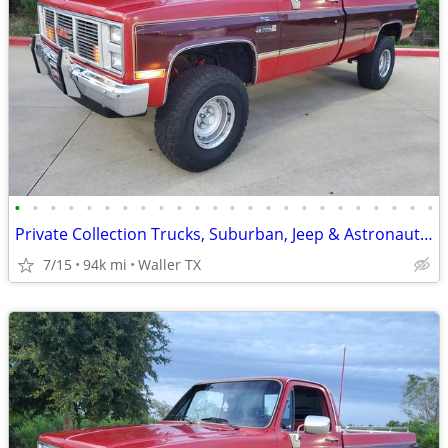
•
•
•
•
•
•
•
•
•
•
•
•
•
•
•
•
•
•
•
•
•
•
•
•
Private Collection Trucks, Suburban, Jeep & Astronaut Car Sale
7/15
94k mi
Waller TX