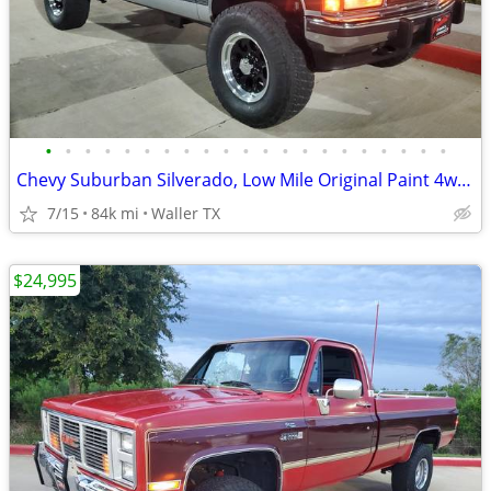
•
•
•
•
•
•
•
•
•
•
•
•
•
•
•
•
•
•
•
•
•
Chevy Suburban Silverado, Low Mile Original Paint 4wd, Tasteful Mods
7/15
84k mi
Waller TX
$24,995