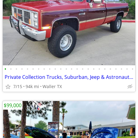
•
•
•
•
•
•
•
•
•
•
•
•
•
•
•
•
•
•
•
•
•
•
•
•
Private Collection Trucks, Suburban, Jeep & Astronaut Car Sale
7/15
94k mi
Waller TX
$99,000