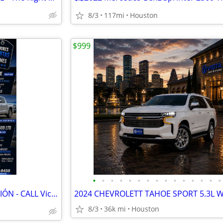
8/3
117mi
Houston
$999
•
•
•
•
•
•
•
•
•
•
•
•
•
•
•
🛻 3 CAMIONETAS EN PROMOCIÓN - CALL Victor
8/3
36k mi
Houston