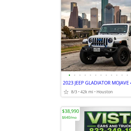
•
•
•
•
•
•
•
•
•
•
•
•
8/3
42k mi
Houston
$38,990
$640/mo