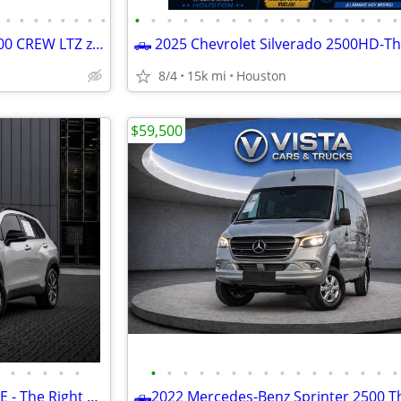
•
•
•
•
•
•
•
•
•
•
•
•
•
•
•
•
•
•
•
•
•
•
•
•
•
🛻2025 Chevrolet Silverado 1500 CREW LTZ z71 only 1,500 miles like NEW
8/4
15k mi
Houston
$59,500
•
•
•
•
•
•
•
•
•
•
•
•
•
•
•
•
•
•
•
•
•
🛻 2025 Toyot Corolla Cross XLE - The Right Car for You - CALL Victor