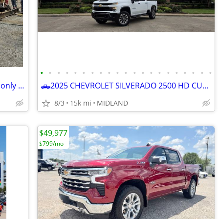
•
•
•
•
•
•
•
•
•
•
•
•
•
•
•
•
•
•
•
•
•
🛻2022 FORD F-250 SuperDuty XLT FX-4 only 26k miles *BEST DEAL ZERO GAMES *☎
🛻2025 CHEVROLET SILVERADO 2500 HD CUSTOM STRD BED 4x4
8/3
15k mi
MIDLAND
$49,977
$799/mo