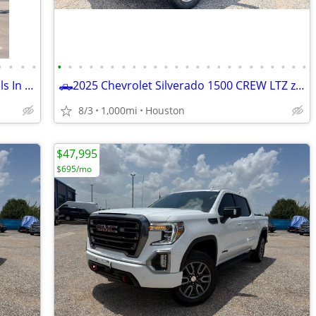
•
•
•
•
•
•
•
•
•
•
•
•
•
•
•
•
•
•
•
•
•
•
•
•
•
•
•
•
🛻2023 Toyota Tundra Limited best deals In town 832-249-1818
🛻2025 Chevrolet Silverado 1500 CREW LTZ z71 only 1,500 miles like NEW
8/3
1,000mi
Houston
$47,995
$695/mo