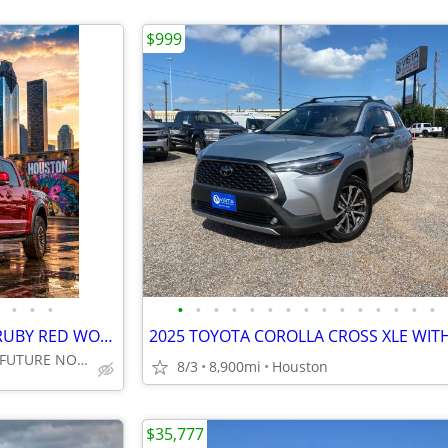
$999
•
•
•
•
•
•
•
•
•
•
•
•
•
•
•
•
•
•
2019 FORD F-150 RAPTOR 4X4 RUBY RED WONT LAST LONG!!!
WE FINANCE YOUR FUTURE NOW YOUR CREDIT
8/3
8,900mi
Houston
$35,777