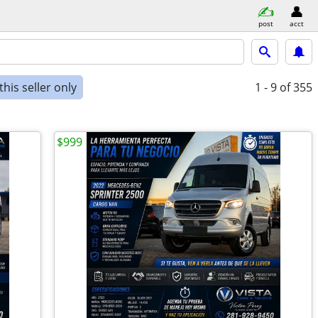
post
acct
his seller only
1 - 9
of 355
$999