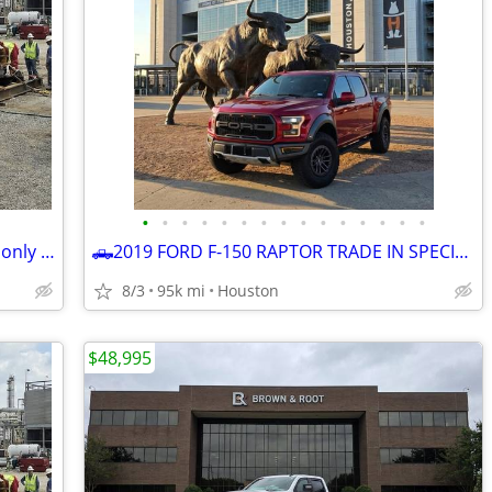
•
•
•
•
•
•
•
•
•
•
•
•
•
•
•
🛻2022 FORD F-250 SuperDuty XLT FX-4 only 26k miles *BEST DEAL ZERO GAMES *☎
🛻2019 FORD F-150 RAPTOR TRADE IN SPECIAL ☎️832-249-1818
8/3
95k mi
Houston
$48,995