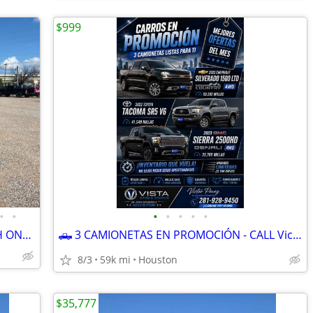
$999
•
•
•
•
•
•
•
2025 TOYOTA COROLLA CROSS XLE WITH ONLY 8900
🛻 3 CAMIONETAS EN PROMOCIÓN - CALL Victor
8/3
59k mi
Houston
$35,777