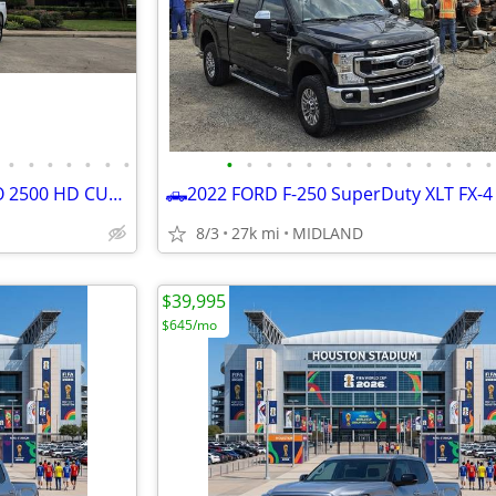
•
•
•
•
•
•
•
•
•
•
•
•
•
•
•
•
•
•
•
•
•
🛻2025 CHEVROLET SILVERADO 2500 HD CUSTOM STRD BED 4x4
8/3
27k mi
MIDLAND
$39,995
$645/mo