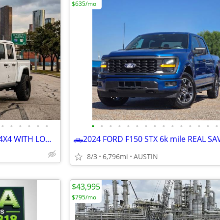
$635/mo
•
•
•
•
•
•
•
•
•
•
•
•
•
•
•
•
•
•
•
•
•
2023 JEEP GLADIATOR MOJAVE 4X4 WITH LOW MILES!!
8/3
6,796mi
AUSTIN
$43,995
$795/mo