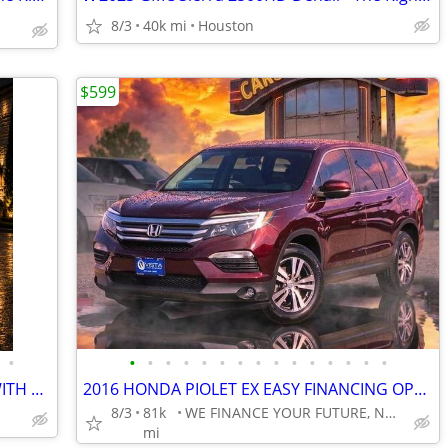
8/3
40k mi
Houston
$599
•
•
•
•
•
•
•
•
•
•
•
•
•
•
•
•
2024 CHEVROLETT TAHOE SPORT 5.3L WITH LOW MILES!
2016 HONDA PIOLET EX EASY FINANCING OPTIONS AVAILABLE!!
8/3
81k
WE FINANCE YOUR FUTURE, NOT YOUR CREDIT
mi