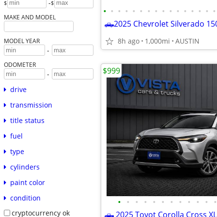
-
$
$
•
•
•
•
•
•
•
•
•
•
•
•
•
•
•
•
MAKE AND MODEL
8h ago
1,000mi
AUSTIN
MODEL YEAR
-
ODOMETER
$999
-
drive
transmission
title status
fuel
type
cylinders
paint color
condition
•
•
•
•
•
•
•
•
•
•
•
•
cryptocurrency ok