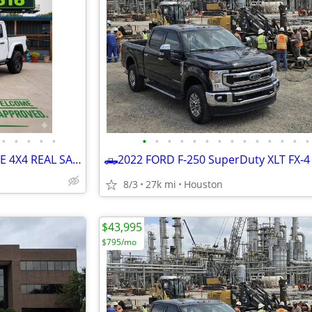
•
•
•
•
•
•
•
•
•
•
•
•
•
•
•
•
•
•
•
🚙2023 JEEP GLADIATOR MOJAVE 4X4 REAL SAVINGS
8/3
27k mi
Houston
$43,995
$795/mo