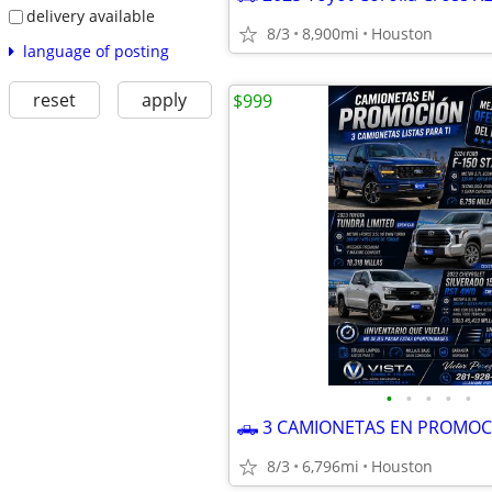
delivery available
8/3
8,900mi
Houston
language of posting
reset
apply
$999
•
•
•
•
•
8/3
6,796mi
Houston