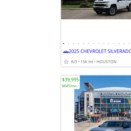
•
•
•
•
•
•
•
•
•
•
•
•
•
•
8/3
15k mi
HOUSTON
$39,995
$645/mo