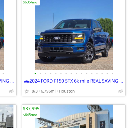
$635/mo
•
•
•
•
•
•
•
•
•
•
•
•
•
•
•
•
•
🛻2024 FORD F150 STX 6k mile REAL SAVING HERE CALL NOW ☎️832-249-1818
🛻2024 FORD F150 STX 6k mile REAL SAVING HERE CALL NOW ☎️832-249-1818
8/3
6,796mi
Houston
$37,995
$645/mo