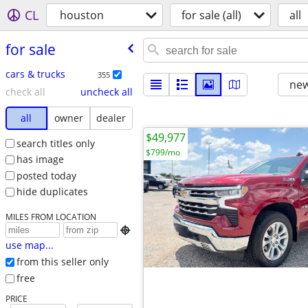
CL
houston
for sale (all)
all
for sale
cars & trucks
355
new
check all
uncheck all
all
owner
dealer
$49,977
search titles only
$799/mo
has image
posted today
hide duplicates
MILES FROM LOCATION

use map...
from this seller only
free
PRICE