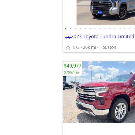
•
•
•
•
•
•
•
•
•
•
•
•
•
•
8/3
20k mi
Houston
$49,977
$799/mo