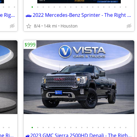
•
•
•
•
•
•
•
•
•
•
•
•
•
•
•
•
•
•
•
•
•
🛻 2025 Chevrolet Silverado 2500HD-The Right Car for You-CALL Victor
🛻 2022 Mercedes-Benz Sprinter - The Right Car for You - CALL Victor
8/4
14k mi
Houston
$999
•
•
•
•
•
•
•
•
•
•
•
•
•
•
•
•
•
•
•
•
🛻2022 Mercedes-Benz Sprinter 2500 The Right Car for You - CALL Victor
🚙2023 GMC Sierra 2500HD Denali - The Right Car for You - CALL Victor