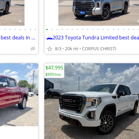
•
•
•
•
•
•
•
•
•
•
•
•
•
•
•
•
•
•
•
•
•
•
•
•
•
•
🛻2023 Toyota Tundra Limited best deals In town 832-249-1818
8/3
20k mi
CORPUS CHRISTI
$47,995
$695/mo