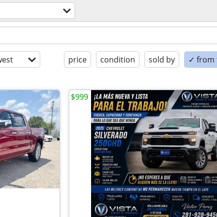
est
price
condition
sold by
✓ from t
$999