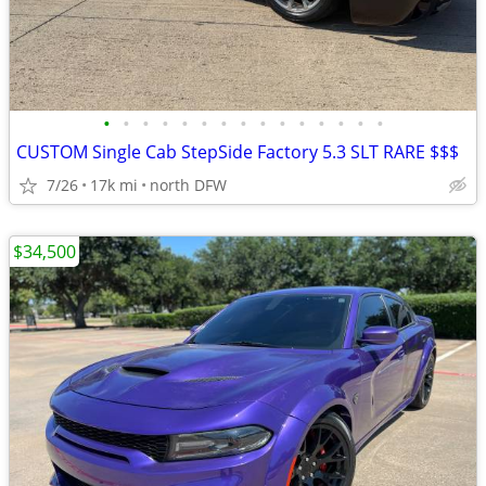
•
•
•
•
•
•
•
•
•
•
•
•
•
•
•
CUSTOM Single Cab StepSide Factory 5.3 SLT RARE $$$
7/26
17k mi
north DFW
$34,500