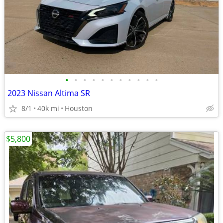
•
•
•
•
•
•
•
•
•
•
•
2023 Nissan Altima SR
8/1
40k mi
Houston
$5,800