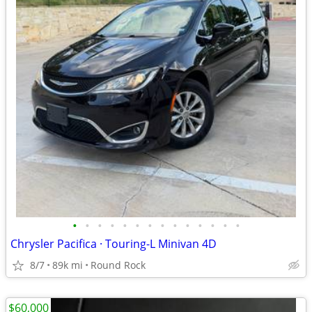
•
•
•
•
•
•
•
•
•
•
•
•
•
•
Chrysler Pacifica · Touring-L Minivan 4D
8/7
89k mi
Round Rock
$60,000