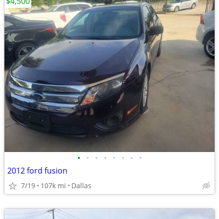
$4,500
•
•
•
•
•
•
•
•
2012 ford fusion
7/19
107k mi
Dallas