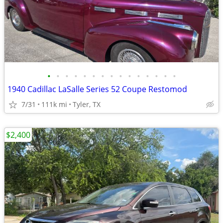
•
•
•
•
•
•
•
•
•
•
•
•
•
•
•
1940 Cadillac LaSalle Series 52 Coupe Restomod
7/31
111k mi
Tyler, TX
$2,400