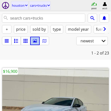
houston
cars+trucks
post
acct
+
price
sold by
type
model year
fuel
newest
1 - 2
of 23
$16,900