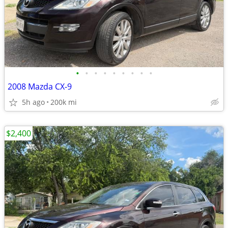
•
•
•
•
•
•
•
•
•
2008 Mazda CX-9
5h ago
200k mi
$2,400