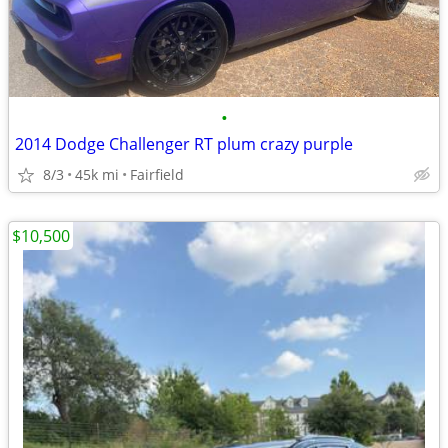
•
2014 Dodge Challenger RT plum crazy purple
8/3
45k mi
Fairfield
$10,500