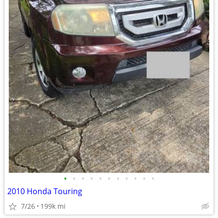
•
•
•
•
•
•
•
•
•
•
•
2010 Honda Touring
7/26
199k mi