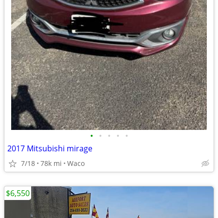
•
•
•
•
•
2017 Mitsubishi mirage
7/18
78k mi
Waco
$6,550