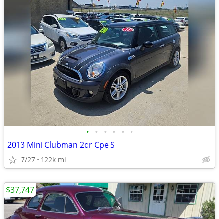
•
•
•
•
•
•
2013 Mini Clubman 2dr Cpe S
7/27
122k mi
$37,747