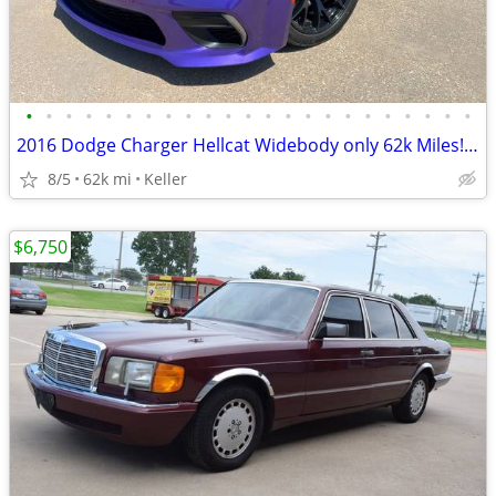
•
•
•
•
•
•
•
•
•
•
•
•
•
•
•
•
•
•
•
•
•
•
•
2016 Dodge Charger Hellcat Widebody only 62k Miles! CHEAP!
8/5
62k mi
Keller
$6,750