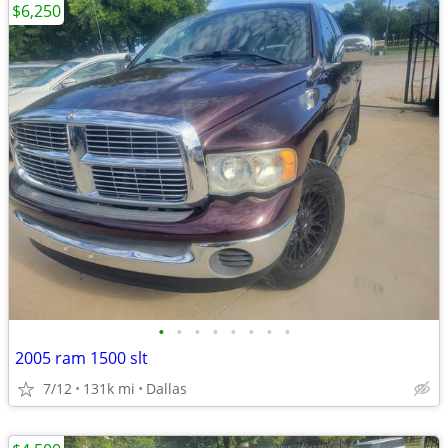
$6,250
•
•
•
•
•
•
•
•
2005 ram 1500 slt
7/12
131k mi
Dallas