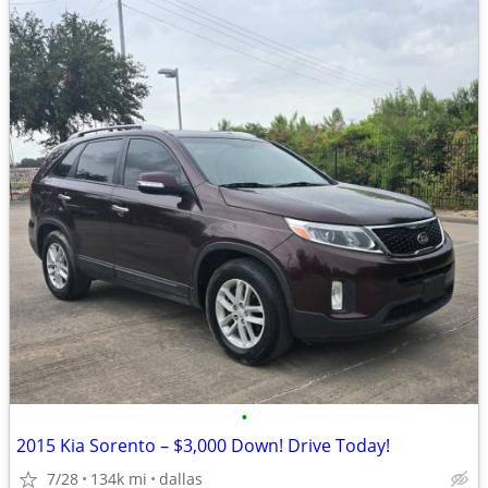
•
2015 Kia Sorento – $3,000 Down! Drive Today!
7/28
134k mi
dallas