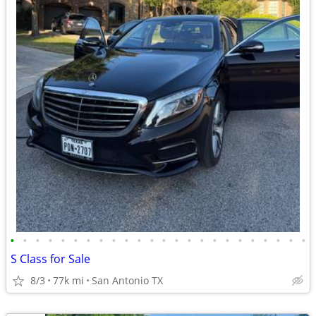
•
•
•
•
•
•
•
•
•
•
•
•
•
•
•
•
•
•
•
•
•
•
•
•
S Class for Sale
8/3
77k mi
San Antonio TX