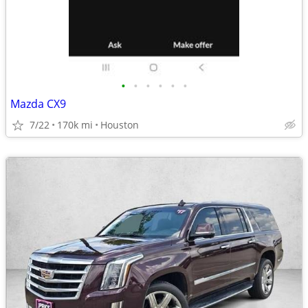
•
•
•
•
•
•
Mazda CX9
7/22
170k mi
Houston