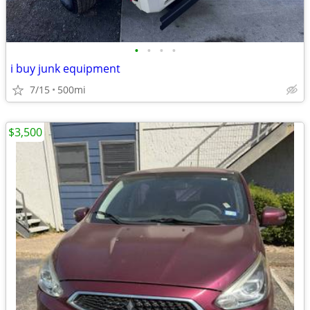
•
•
•
•
i buy junk equipment
7/15
500mi
$3,500