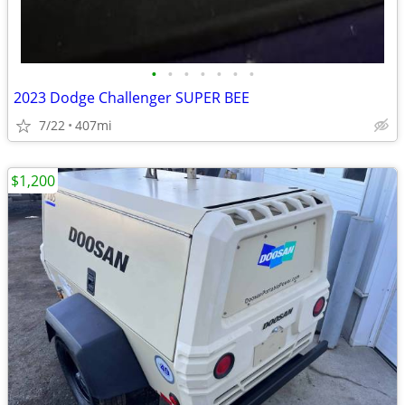
•
•
•
•
•
•
•
2023 Dodge Challenger SUPER BEE
7/22
407mi
$1,200