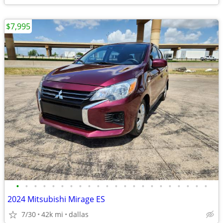
$7,995
•
•
•
•
•
•
•
•
•
•
•
•
•
•
•
•
•
•
•
•
•
•
2024 Mitsubishi Mirage ES
7/30
42k mi
dallas