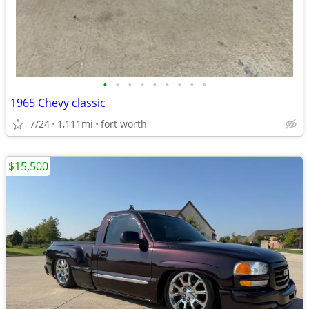
•
•
•
•
•
•
•
•
•
1965 Chevy classic
7/24
1,111mi
fort worth
$15,500