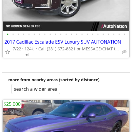
•
•
•
•
•
•
•
•
•
•
•
•
•
•
•
•
•
•
•
•
•
•
•
2017 Cadillac Escalade ESV Luxury SUV AUTONATION
7/22
124k
Call (281) 672-8821 or MESSAGE/CHAT to confirm availability
mi
more from nearby areas (sorted by distance)
search a wider area
$25,000