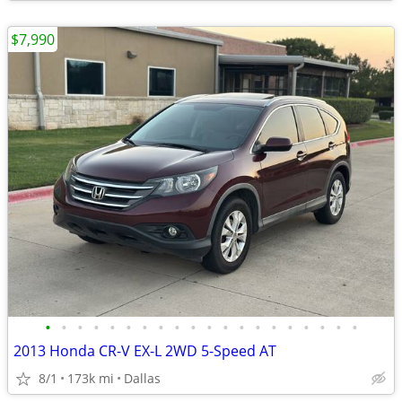
$7,990
•
•
•
•
•
•
•
•
•
•
•
•
•
•
•
•
•
•
•
•
2013 Honda CR-V EX-L 2WD 5-Speed AT
8/1
173k mi
Dallas