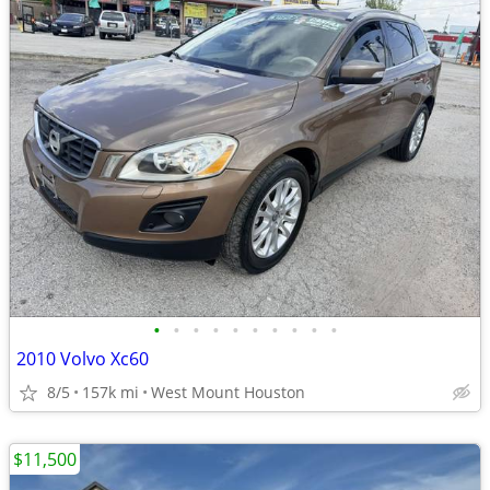
•
•
•
•
•
•
•
•
•
•
2010 Volvo Xc60
8/5
157k mi
West Mount Houston
$11,500