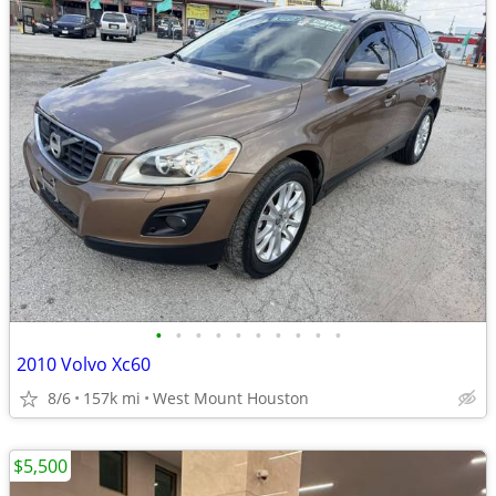
•
•
•
•
•
•
•
•
•
•
2010 Volvo Xc60
8/6
157k mi
West Mount Houston
$5,500