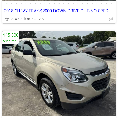
•
•
•
•
•
•
•
•
•
•
•
•
•
•
•
•
•
•
•
•
•
•
•
2018 CHEVY TRAX-$2000 DOWN DRIVE OUT-NO CREDIT CHECK-NO INTEREST-
8/4
71k mi
ALVIN
$15,800
$445/mo