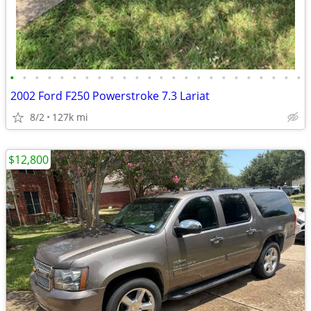
•
•
•
•
•
•
•
•
•
•
•
•
•
•
•
•
•
•
•
•
•
•
•
•
2002 Ford F250 Powerstroke 7.3 Lariat
8/2
127k mi
$12,800