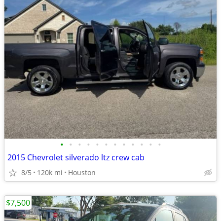
•
•
•
•
•
•
•
•
•
•
•
•
2015 Chevrolet silverado ltz crew cab
8/5
120k mi
Houston
$7,500