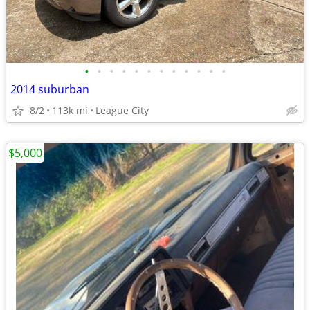
•
•
•
•
•
•
•
•
•
•
•
•
2014 suburban
8/2
113k mi
League City
$5,000