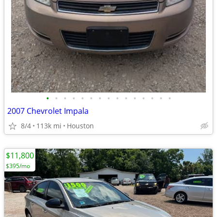
•
•
•
•
•
•
•
•
•
•
•
•
•
•
•
2007 Chevrolet Impala
8/4
113k mi
Houston
$11,800
$395/mo