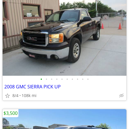
•
•
•
•
•
•
•
•
•
•
2008 GMC SIERRA PICK UP
8/4
108k mi
$3,500