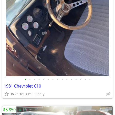
•
•
•
•
•
•
•
•
•
•
•
•
•
•
•
1981 Chevrolet C10
8/2
180k mi
Sealy
$5,850