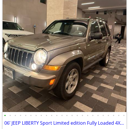
•
•
•
•
•
•
•
•
•
•
•
•
•
•
•
•
•
•
•
•
•
•
•
•
06’ JEEP LIBERTY Sport Limited edition Fully Loaded 4X4 Leather One Owner