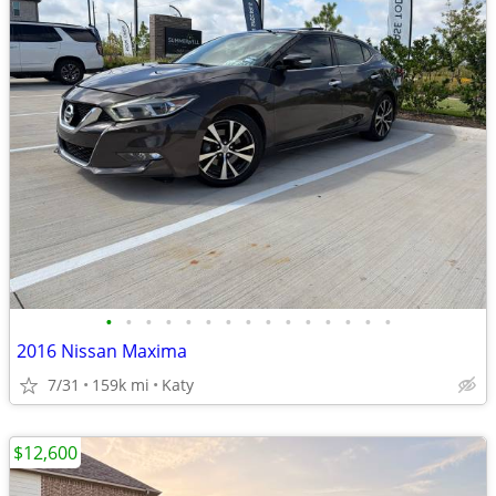
•
•
•
•
•
•
•
•
•
•
•
•
•
•
•
2016 Nissan Maxima
7/31
159k mi
Katy
$12,600