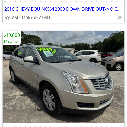
•
•
•
•
•
•
•
•
•
•
•
•
•
•
•
•
•
•
•
•
•
•
•
•
2016 CHEVY EQUINOX-$2000 DOWN DRIVE OUT-NO CREDIT CHECK-NO INTEREST-
8/4
119k mi
ALVIN
$19,800
$495/mo
•
•
•
•
•
•
•
•
•
•
•
•
•
•
•
•
•
•
•
•
•
•
•
•