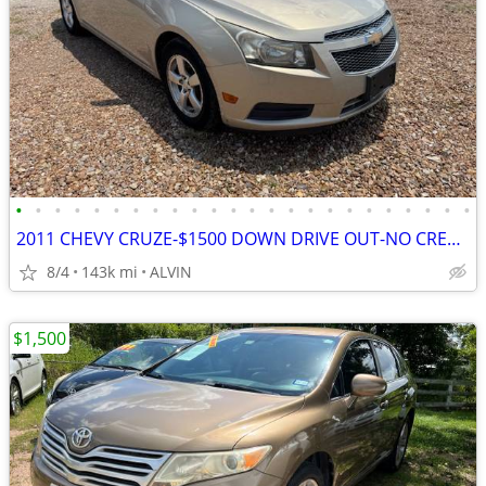
•
•
•
•
•
•
•
•
•
•
•
•
•
•
•
•
•
•
•
•
•
•
•
•
2011 CHEVY CRUZE-$1500 DOWN DRIVE OUT-NO CREDIT CHECK-NO INTEREST-
8/4
143k mi
ALVIN
$1,500