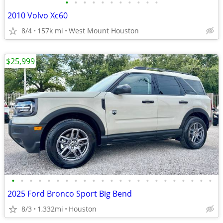
•
•
•
•
•
•
•
•
•
•
•
2010 Volvo Xc60
8/4
157k mi
West Mount Houston
$25,999
•
•
•
•
•
•
•
•
•
•
•
•
•
•
•
•
•
•
•
•
•
•
•
2025 Ford Bronco Sport Big Bend
8/3
1,332mi
Houston