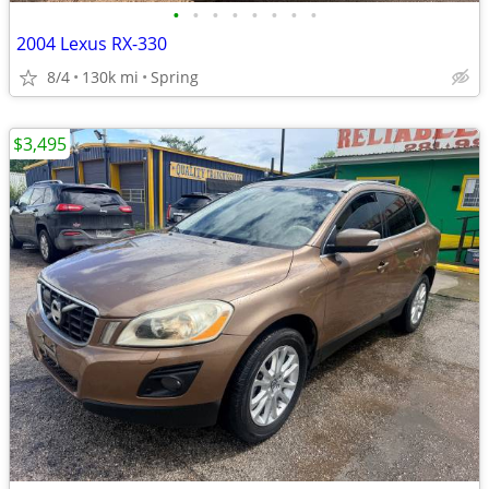
•
•
•
•
•
•
•
•
2004 Lexus RX-330
8/4
130k mi
Spring
$3,495