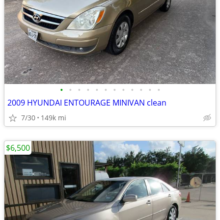
•
•
•
•
•
•
•
•
•
•
•
•
2009 HYUNDAI ENTOURAGE MINIVAN clean
7/30
149k mi
$6,500