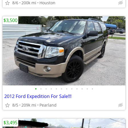
8/6
200k mi
Houston
$3,500
•
•
•
•
•
•
•
•
•
•
•
•
2012 Ford Expedition For Sale!!!
8/5
209k mi
Pearland
$3,495