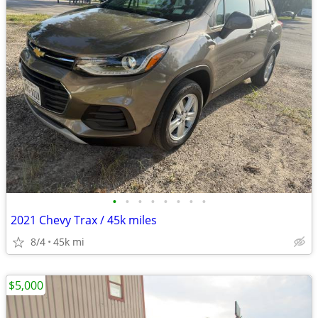
•
•
•
•
•
•
•
•
2021 Chevy Trax / 45k miles
8/4
45k mi
$5,000