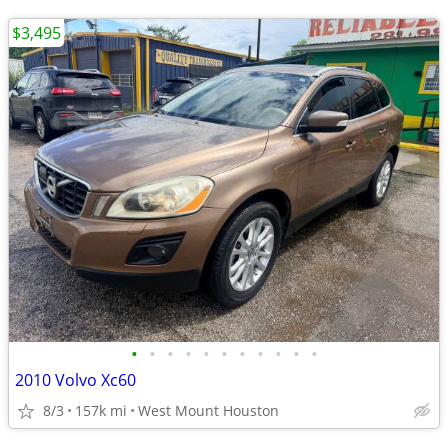
$3,495
•
•
•
•
•
•
•
•
•
•
•
2010 Volvo Xc60
8/3
157k mi
West Mount Houston