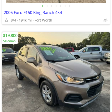
•
•
•
•
•
•
•
2005 Ford F150 King Ranch 4×4
8/4
194k mi
Fort Worth
$19,800
$495/mo