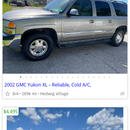
•
•
•
•
•
•
•
•
•
•
•
•
•
•
•
•
•
•
2002 GMC Yukon XL – Reliable, Cold A/C,
8/4
289k mi
Hedwig Village
$4,495