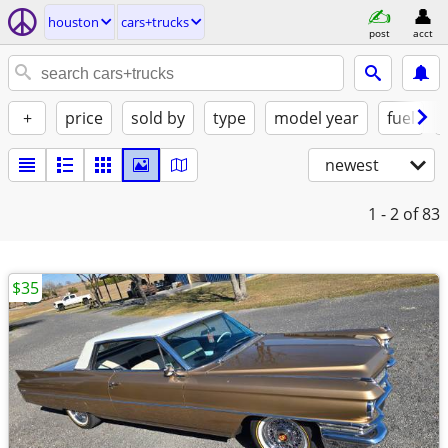
houston
cars+trucks
post
acct
+
price
sold by
type
model year
fuel
newest
1 - 2
of 83
$35