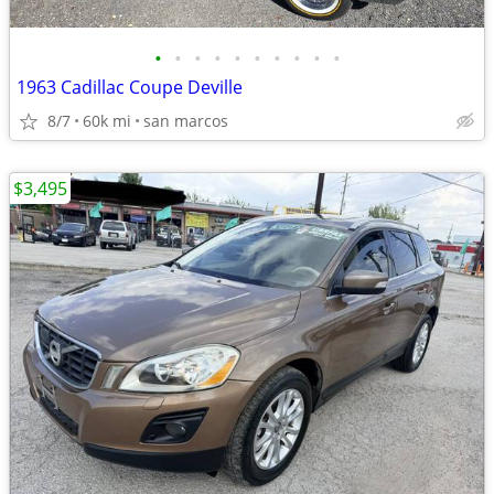
•
•
•
•
•
•
•
•
•
•
1963 Cadillac Coupe Deville
8/7
60k mi
san marcos
$3,495