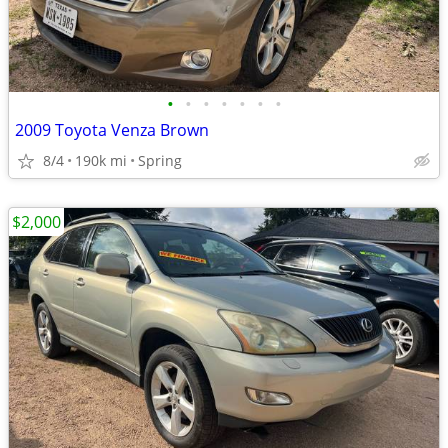
•
•
•
•
•
•
•
2009 Toyota Venza Brown
8/4
190k mi
Spring
$2,000