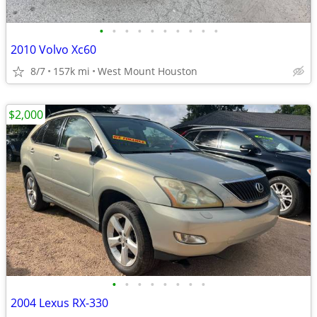
•
•
•
•
•
•
•
•
•
•
2010 Volvo Xc60
8/7
157k mi
West Mount Houston
$2,000
•
•
•
•
•
•
•
•
2004 Lexus RX-330