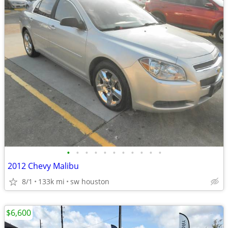
•
•
•
•
•
•
•
•
•
•
•
2012 Chevy Malibu
8/1
133k mi
sw houston
$6,600