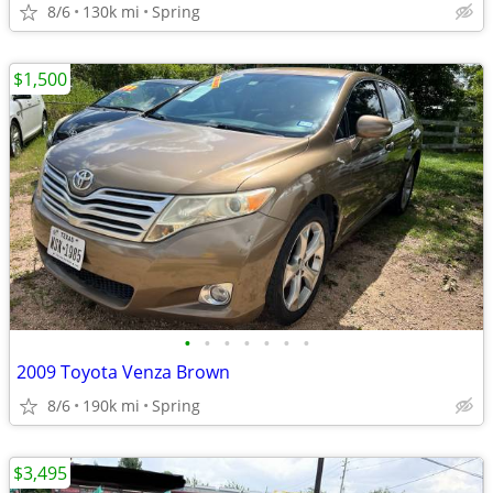
8/6
130k mi
Spring
$1,500
•
•
•
•
•
•
•
2009 Toyota Venza Brown
8/6
190k mi
Spring
$3,495