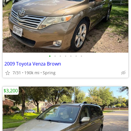
•
•
•
•
•
•
•
2009 Toyota Venza Brown
7/31
190k mi
Spring
$3,200