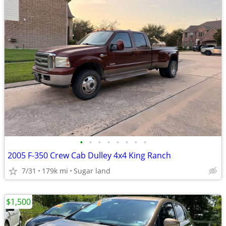
•
•
•
•
•
•
•
•
2005 F-350 Crew Cab Dulley 4x4 King Ranch
7/31
179k mi
Sugar land
$1,500