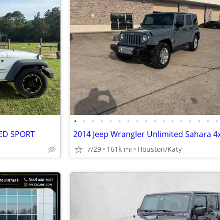
•
•
•
•
•
•
•
•
•
•
•
•
•
•
•
•
•
ED SPORT
2014 Jeep Wrangler Unlimited Sahara 4
7/29
161k mi
Houston/Katy