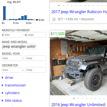
avg: $8,431
•
•
•
•
•
•
•
•
•
•
•
•
2017 Jeep Wrangler Rubicon 
8/7
143k mi
Houston
$38k
$0
$10k
$20k
MONTHLY PAYMENT
$11,500
-
$
$
MAKE AND MODEL
MODEL YEAR
-
ODOMETER
-
drive
transmission
cylinders
•
•
•
•
•
•
•
•
title status