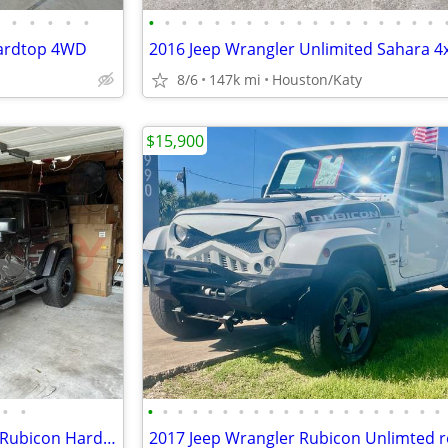
•
•
•
•
•
•
•
•
•
•
•
•
•
•
•
•
•
•
•
•
•
•
•
Hardtop 4WD
2016 Jeep Wrangler Unlimited Sahara 4
8/6
147k mi
Houston/Katy
$15,900
•
•
•
•
•
•
•
•
•
•
•
•
•
•
•
•
•
•
•
•
•
•
2016 Jeep Wrangler Unlimited: Rubicon Hard Rock