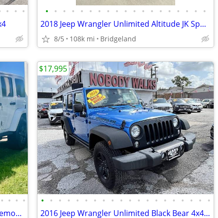
•
•
•
•
•
•
•
•
•
•
•
•
•
•
•
•
•
•
•
•
•
•
•
x4
2018 Jeep Wrangler Unlimited Altitude JK Sport 4D
8/5
108k mi
Bridgeland
$17,995
•
•
•
•
•
•
•
•
•
•
•
•
•
•
•
•
•
•
•
•
•
•
•
•
2017 Jeep Wrangler Rubicon Unlimted removeable top . . $3500 down
2016 Jeep Wrangler Unlimited Black Bear 4x4 4dr SUV