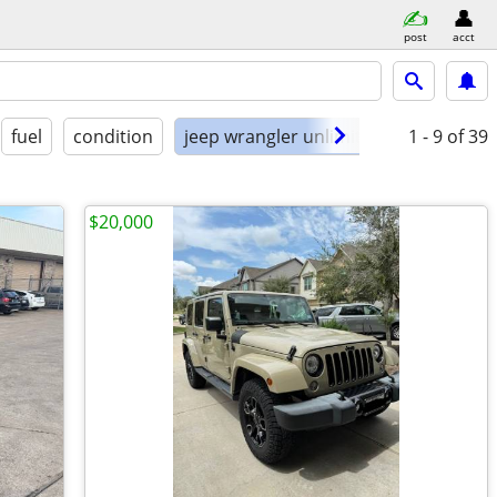
post
acct
fuel
condition
jeep wrangler unlimited
1 - 9
of 39
$20,000