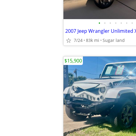
•
•
•
•
•
•
•
2007 Jeep Wrangler Unlimited 
7/24
83k mi
Sugar land
$15,900