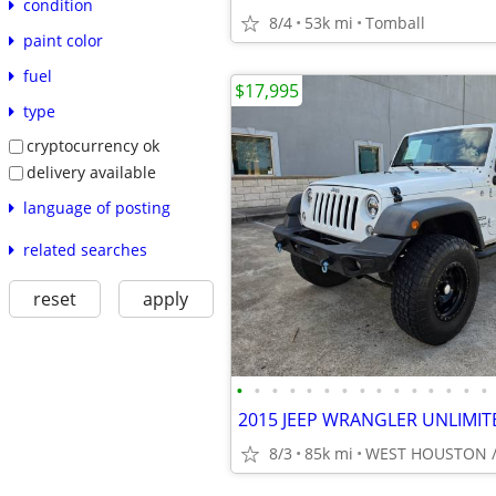
condition
8/4
53k mi
Tomball
paint color
fuel
$17,995
type
cryptocurrency ok
delivery available
language of posting
related searches
reset
apply
•
•
•
•
•
•
•
•
•
•
•
•
•
•
•
2015 JEEP WRANGLER UNLIMI
8/3
85k mi
WEST HOUSTON /