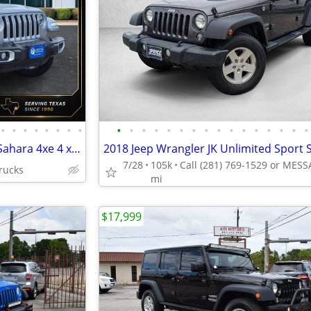
•
•
•
•
•
•
•
•
•
•
•
•
•
•
•
•
•
•
•
•
•
•
•
•
2021 Jeep Wrangler Unlimited Sahara 4xe 4 xe 4-xe
7/28
105k
rucks
mi
$17,999