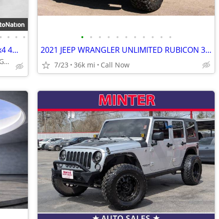
•
•
•
•
•
•
•
•
•
•
•
•
•
•
•
2014 Jeep Wrangler Unlimited Sahara 4x4 4WD SUV AUTONATION
2021 JEEP WRANGLER UNLIMITED RUBICON 392
Call (281) 853-8330 or MESSAGE/CHAT to confirm availability
7/23
36k mi
Call Now