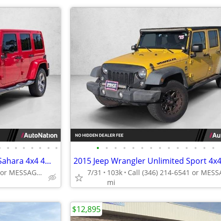
•
•
•
•
•
•
•
•
•
•
•
•
•
•
•
•
•
•
•
•
•
•
2016 Jeep Wrangler Unlimited Sahara 4x4 4WD SUV AUTONATION
Call (936) 647-4834 or MESSAGE/CHAT to confirm availability
7/31
103k
mi
$12,895