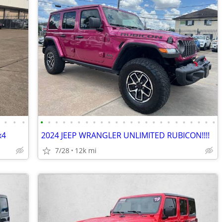
•
•
•
•
•
•
•
•
•
•
•
•
•
•
•
•
•
•
•
•
•
•
•
•
•
•
•
x4
2024 JEEP WRANGLER UNLIMITED RUBICON!!!!
7/28
12k mi