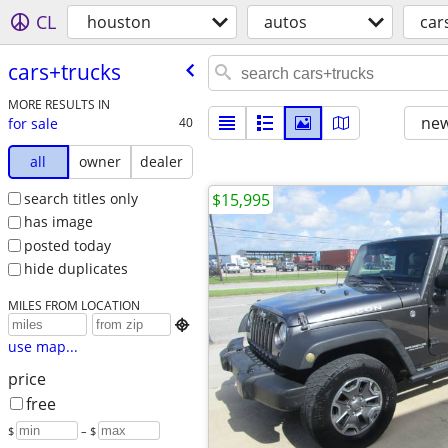
CL
houston
autos
car
cars+trucks
MORE RESULTS IN
new
for sale
40
all
owner
dealer
search titles only
$15,995
has image
posted today
hide duplicates
MILES FROM LOCATION

use map...
price
free
$
– $