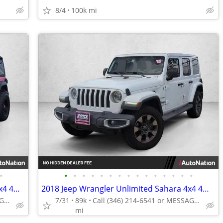
8/4
100k mi
•
•
•
•
•
•
•
•
•
•
•
•
•
•
•
•
2018 Jeep Wrangler Unlimited Sport S 4x4 4WD SUV AUTONATION
2018 Jeep Wrangler Unlimited Sahara 4x4 4WD SUV AUTONATION
Call (346) 214-6541 or MESSAGE/CHAT to confirm availability
7/31
89k
Call (346) 214-6541 or MESSAGE/CHAT to confirm availability
mi