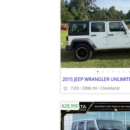
•
•
•
•
•
•
•
2015 JEEP WRANGLER UNLIMIT
7/29
200k mi
Cleveland
$28,990