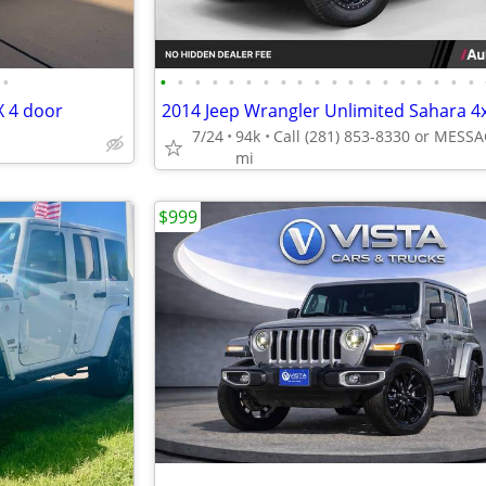
•
•
•
•
•
•
•
•
•
•
•
•
•
•
•
•
•
•
•
•
X 4 door
7/24
94k
mi
$999