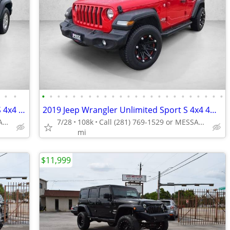
•
•
•
•
•
•
•
•
•
•
•
•
•
•
•
•
•
•
•
•
•
•
•
•
•
•
2018 Jeep Wrangler JK Unlimited Sport S 4x4 4WD SUV AUTONATION
2019 Jeep Wrangler Unlimited Sport S 4x4 4WD SUV Electric AUTONATION
Call (281) 769-1529 or MESSAGE/CHAT to confirm availability
7/28
108k
Call (281) 769-1529 or MESSAGE/CHAT to confirm availability
mi
$11,999