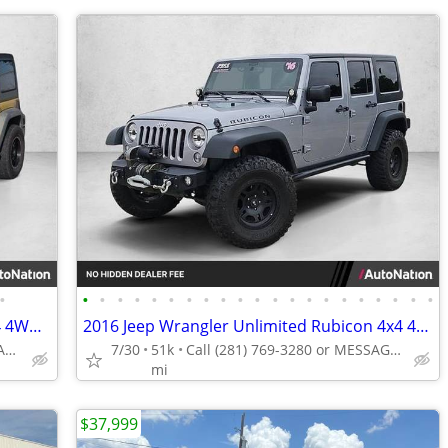
•
•
•
•
•
•
•
•
•
•
•
•
•
•
•
•
•
•
•
•
•
•
2015 Jeep Wrangler Unlimited Sport 4x4 4WD SUV AUTONATION
2016 Jeep Wrangler Unlimited Rubicon 4x4 4WD SUV AUTONATION
Call (346) 214-6541 or MESSAGE/CHAT to confirm availability
7/30
51k
Call (281) 769-3280 or MESSAGE/CHAT to confirm availability
mi
$37,999