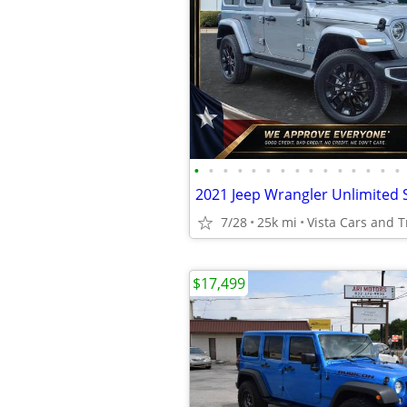
•
•
•
•
•
•
•
•
•
•
•
•
•
•
•
7/28
25k mi
Vista Cars and T
$17,499