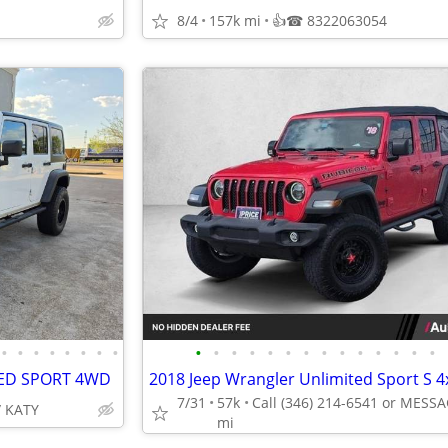
8/4
157k mi
👍☎ 8322063054
•
•
•
•
•
•
•
•
•
•
•
•
•
•
•
•
•
•
•
•
•
•
TED SPORT 4WD
7/31
57k
 KATY
mi