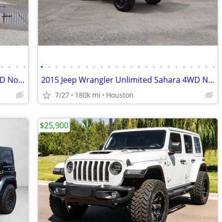
•
•
•
•
•
•
•
•
•
•
•
•
•
•
•
•
•
•
•
•
•
•
•
•
•
•
•
•
2015 Jeep Wrangler Unlimited Sport 4WD No accident LOW MILES
2015 Jeep Wrangler Unlimited Sahara 4WD No accident Lifted
7/27
180k mi
Houston
$25,900