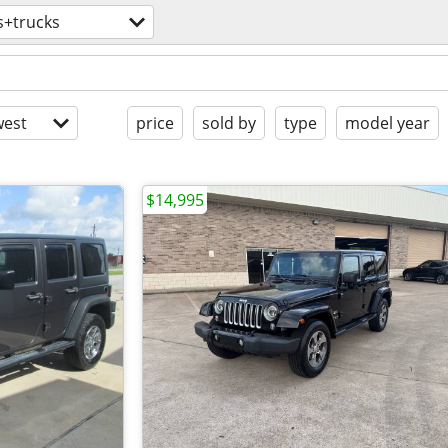
s+trucks
est
price
sold by
type
model year
$14,995