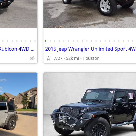
•
•
•
•
•
•
•
•
•
•
•
•
•
•
•
•
•
•
•
•
•
•
•
•
•
•
•
•
2016 Jeep Wrangler Unlimited Rubicon 4WD No accident Lifted
7/27
52k mi
Houston