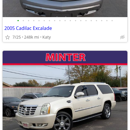
•
•
•
•
•
•
•
•
•
•
•
•
•
•
•
•
•
•
•
2005 Cadilac Excalade
7/25
248k mi
Katy