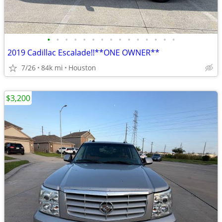
•
•
•
•
•
•
•
•
•
•
•
•
•
•
•
2019 Cadillac Escalade!!**ONE OWNER**
7/26
84k mi
Houston
$3,200