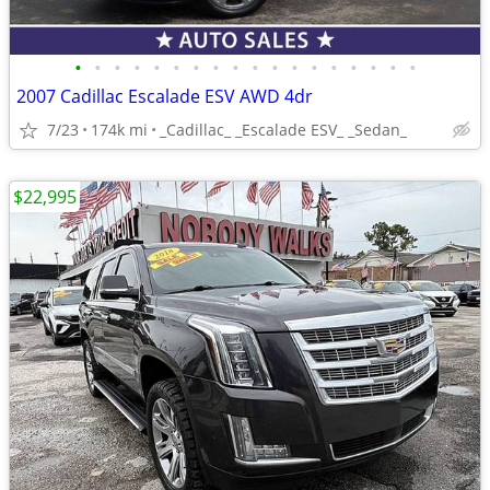
•
•
•
•
•
•
•
•
•
•
•
•
•
•
•
•
•
•
2007 Cadillac Escalade ESV AWD 4dr
7/23
174k mi
_Cadillac_ _Escalade ESV_ _Sedan_
$22,995