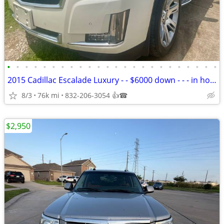
•
•
•
•
•
•
•
•
•
•
•
•
•
•
•
•
•
•
•
•
•
•
•
•
2015 Cadillac Escalade Luxury - - $6000 down - - - in house finance
8/3
76k mi
832-206-3054 👍☎
$2,950