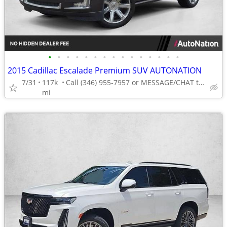
•
•
•
•
•
•
•
•
•
•
•
•
•
•
•
2015 Cadillac Escalade Premium SUV AUTONATION
7/31
117k
Call (346) 955-7957 or MESSAGE/CHAT to confirm availability
mi