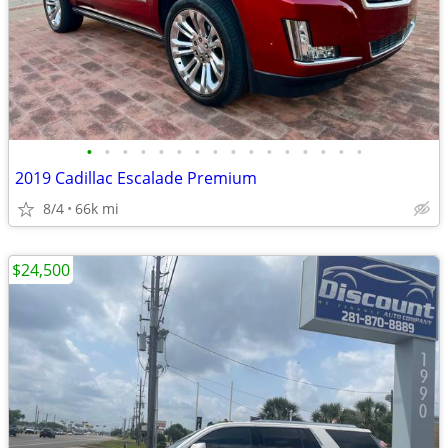
•
•
•
•
•
•
•
•
•
•
•
•
•
•
•
•
2019 Cadillac Escalade Premium
8/4
66k mi
$24,500