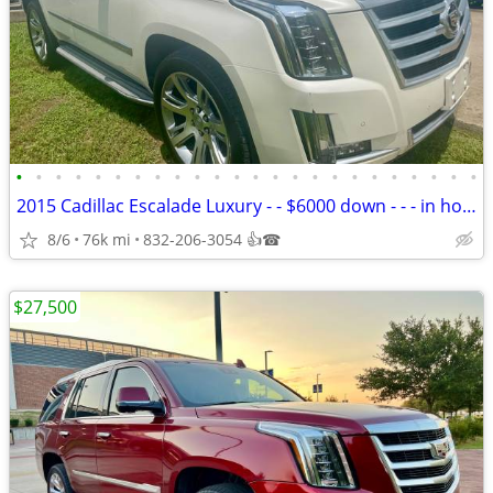
•
•
•
•
•
•
•
•
•
•
•
•
•
•
•
•
•
•
•
•
•
•
•
•
2015 Cadillac Escalade Luxury - - $6000 down - - - in house finance
8/6
76k mi
832-206-3054 👍☎
$27,500