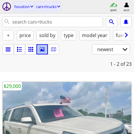
houston
cars+trucks
post
acct
+
price
sold by
type
model year
fuel
newest
1 - 2
of 23
$29,000