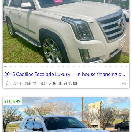
•
•
•
•
•
•
•
•
•
•
•
•
•
•
•
•
•
•
•
•
•
•
•
•
2015 Cadillac Escalade Luxury - - in house financing only
7/13
76k mi
832-206-3054 👍☎
$16,999