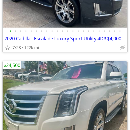
•
•
•
•
•
•
•
•
•
•
•
•
•
•
•
•
•
•
•
•
•
•
2020 Cadillac Escalade Luxury Sport Utility 4D!! $4,000 down!!
7/28
122k mi
$24,500