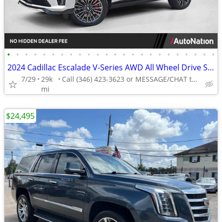
•
•
•
•
•
•
•
•
•
•
•
•
•
•
•
•
•
•
•
•
•
•
•
•
2024 Cadillac Escalade V-Series AWD All Wheel Drive SUV AUTONATION
7/29
29k
Call (346) 423-3623 or MESSAGE/CHAT to confirm availability
mi
$24,495