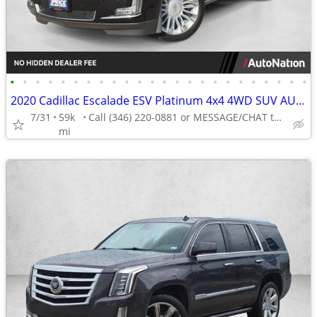
•
•
•
•
•
•
•
•
•
•
•
•
•
•
•
•
•
•
•
•
•
•
•
•
2020 Cadillac Escalade ESV Platinum 4x4 4WD SUV AUTONATION
7/31
59k
Call (346) 220-0881 or MESSAGE/CHAT to confirm availability
mi