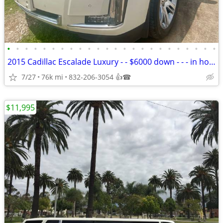
•
•
•
•
•
•
•
•
•
•
•
•
•
•
•
•
•
•
•
•
•
•
•
•
2015 Cadillac Escalade Luxury - - $6000 down - - - in house finance
7/27
76k mi
832-206-3054 👍☎
$11,995