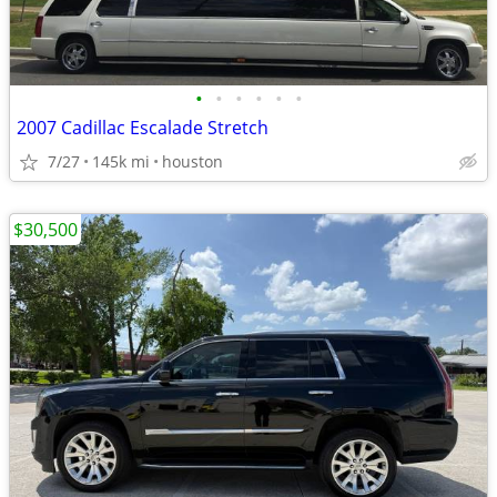
•
•
•
•
•
•
2007 Cadillac Escalade Stretch
7/27
145k mi
houston
$30,500