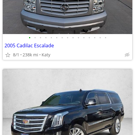
•
•
•
•
•
•
•
•
•
•
•
•
•
•
•
2005 Cadilac Escalade
8/1
238k mi
Katy