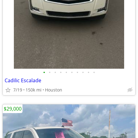
•
•
•
•
•
•
•
•
•
•
Cadilic Escalade
7/19
150k mi
Houston
$29,000