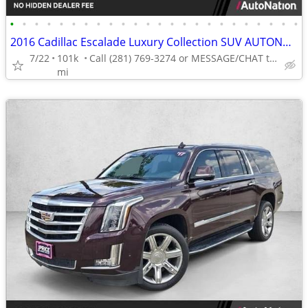
•
•
•
•
•
•
•
•
•
•
•
•
•
•
•
•
•
•
•
•
•
•
•
•
2016 Cadillac Escalade Luxury Collection SUV AUTONATION
7/22
101k
Call (281) 769-3274 or MESSAGE/CHAT to confirm availability
mi