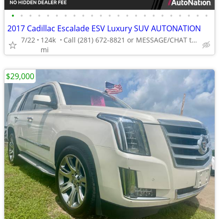
•
•
•
•
•
•
•
•
•
•
•
•
•
•
•
•
•
•
•
•
•
•
•
2017 Cadillac Escalade ESV Luxury SUV AUTONATION
7/22
124k
Call (281) 672-8821 or MESSAGE/CHAT to confirm availability
mi
$29,000