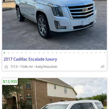
•
•
•
•
•
•
•
•
•
•
•
•
•
•
•
•
•
•
•
•
•
•
•
•
2017 Cadillac Escalade luxury
7/13
154k mi
Katy/Houston
$13,900