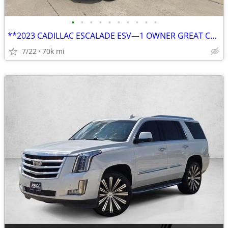
•
•
•
•
•
•
•
•
•
•
**2023 CADILLAC ESCALADE ESV—1 OWNER GREAT CONDITION—CLEAN TITLE**
7/22
70k mi