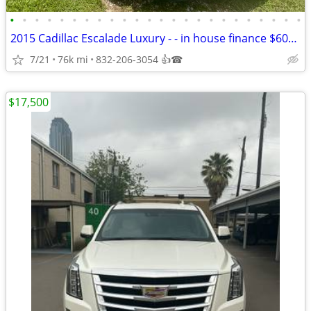
•
•
•
•
•
•
•
•
•
•
•
•
•
•
•
•
•
•
•
•
•
•
•
•
2015 Cadillac Escalade Luxury - - in house finance $6000 down
7/21
76k mi
832-206-3054 👍☎
$17,500