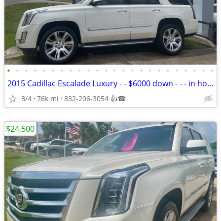
•
•
•
•
•
•
•
•
•
•
•
•
•
•
•
•
•
•
•
•
•
•
•
•
2015 Cadillac Escalade Luxury - - $6000 down - - - in house finance
8/4
76k mi
832-206-3054 👍☎
$24,500