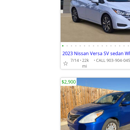
•
•
•
•
•
•
•
•
•
•
•
•
•
•
•
•
2023 Nissan Versa SV sedan W
7/14
22k
mi
$2,900