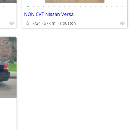
•
•
•
•
•
•
•
•
•
•
•
•
•
•
•
•
•
•
•
•
NON CVT Nissan Versa
7/24
57k mi
Houston