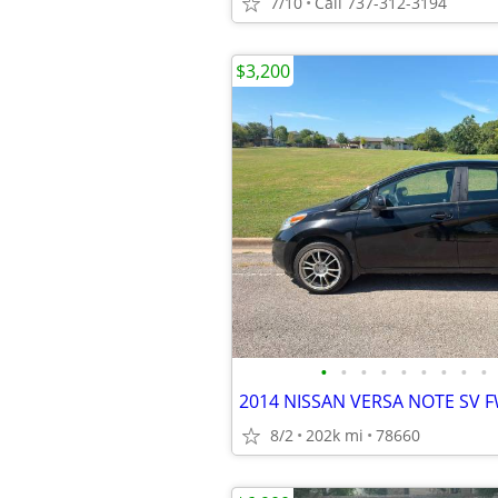
7/10
Call 737-312-3194
$3,200
•
•
•
•
•
•
•
•
•
2014 NISSAN VERSA NOTE SV 
8/2
202k mi
78660