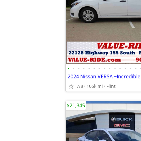
•
•
•
•
•
•
•
•
•
•
•
•
•
•
7/8
105k mi
Flint
$21,345