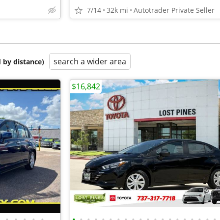
7/14
32k mi
Autotrader Private Seller
search a wider area
 by distance)
$16,842
•
•
•
•
•
•
•
•
•
•
•
•
•
•
•
•
•
•
•
•
•
•
•
•
•