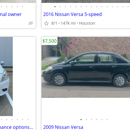
•
•
•
•
•
•
•
•
•
•
•
•
•
•
•
•
•
•
•
•
inal owner
2016 Nissan Versa 5-speed
8/1
147k mi
Houston
$7,500
•
•
•
•
•
•
•
•
•
•
•
•
2013 Nissan Versa for sale | Finance options available
2009 Nissan Versa