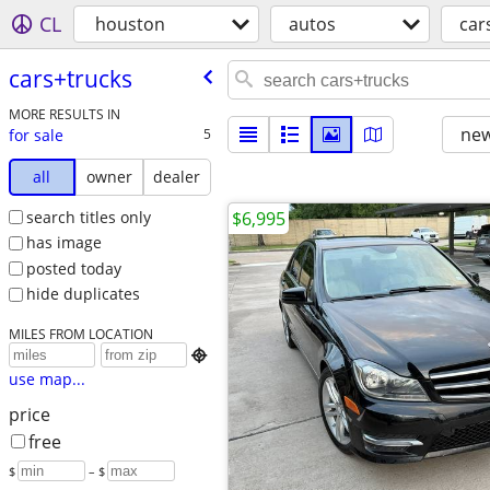
CL
houston
autos
car
cars+trucks
MORE RESULTS IN
new
for sale
5
all
owner
dealer
search titles only
$6,995
has image
posted today
hide duplicates
MILES FROM LOCATION

use map...
price
free
$
– $