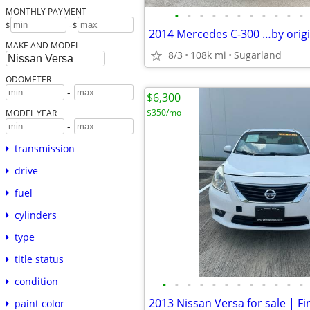
MONTHLY PAYMENT
•
•
•
•
•
•
•
•
•
•
•
-
$
$
2014 Mercedes C-300 …by orig
MAKE AND MODEL
8/3
108k mi
Sugarland
ODOMETER
-
$6,300
$350/mo
MODEL YEAR
-
transmission
drive
fuel
cylinders
type
title status
condition
•
•
•
•
•
•
•
•
•
•
•
•
paint color