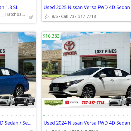
n 1.8 SL
_Nissan_ _Versa_ _Hatchback_
8/5
Call 737-317-7718
$16,383
•
•
•
•
•
•
•
•
•
•
•
•
•
•
•
•
•
•
•
•
•
•
•
•
•
•
•
•
Used 2024 Nissan Versa FWD 4D Sedan / Sedan 1.6 SV