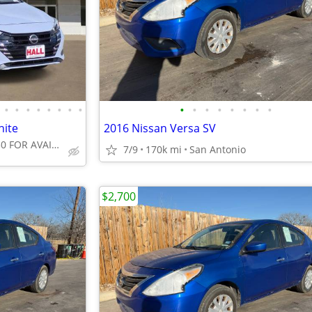
•
•
•
•
•
•
•
•
•
•
•
•
•
•
•
•
hite
2016 Nissan Versa SV
CALL 903-904-0450 FOR AVAILABILITY
7/9
170k mi
San Antonio
$2,700