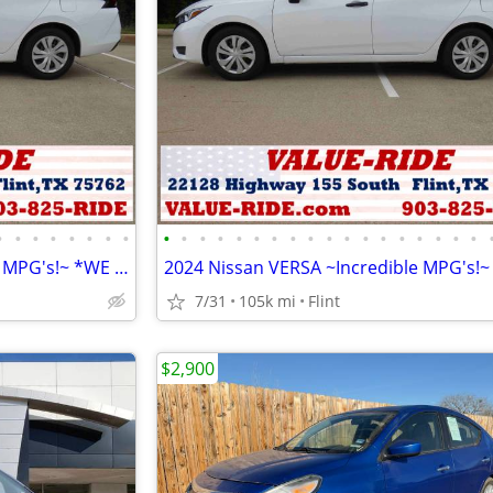
•
•
•
•
•
•
•
•
•
•
•
•
•
•
•
•
•
•
•
•
•
•
•
•
•
•
2024 Nissan VERSA ~Incredible MPG's!~ *WE FINANCE*
7/31
105k mi
Flint
$2,900