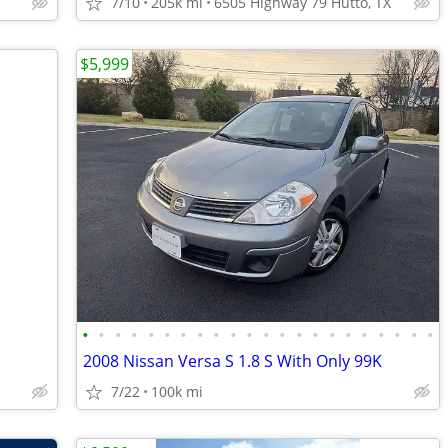
7/10
205k mi
6505 Highway 79 Hutto, TX
$5,999
•
•
•
•
•
•
•
•
•
•
•
•
•
•
•
•
•
•
•
•
•
•
2008 Nissan Versa S 1.8 S With Only 99K
7/22
100k mi