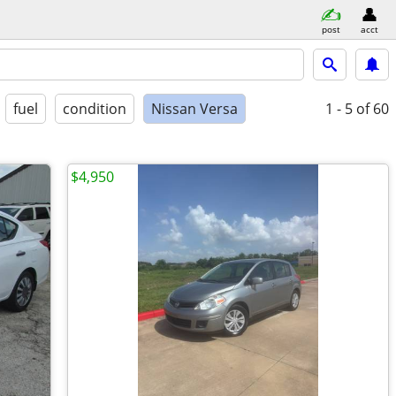
post
acct
fuel
condition
Nissan Versa
1 - 5
of 60
$4,950