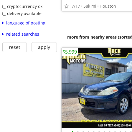
7/17
58k mi
Houston
cryptocurrency ok
delivery available
language of posting
related searches
more from nearby areas (sorted
reset
apply
$5,999
•
•
•
•
•
•
•
•
•
•
•
•