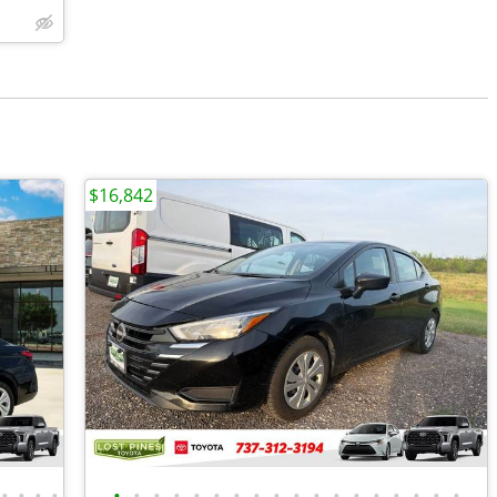
$16,842
•
•
•
•
•
•
•
•
•
•
•
•
•
•
•
•
•
•
•
•
•
•