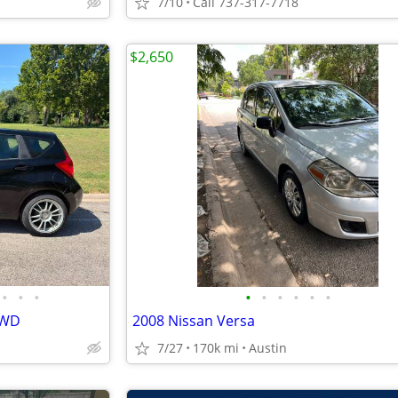
7/10
Call 737-317-7718
$2,650
•
•
•
•
•
•
•
•
•
FWD
2008 Nissan Versa
7/27
170k mi
Austin