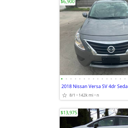
$6,900
•
•
•
•
•
•
•
•
•
•
•
•
•
•
•
2018 Nissan Versa SV 4dr Sed
8/1
142k mi
n
$13,975