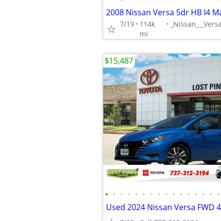
2008 Nissan Versa 5dr HB I4 Ma
7/19
114k
mi
$15,487
•
•
•
•
•
•
•
•
•
•
•
•
•
•
•
•