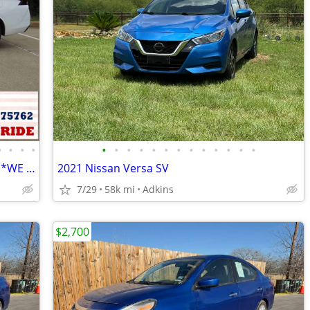
•
•
•
•
•
•
•
•
•
•
•
•
•
•
•
•
•
2024 Nissan VERSA ~Incredible MPG's!~ *WE FINANCE*
2021 Nissan Versa SV
7/29
58k mi
Adkins
$2,700