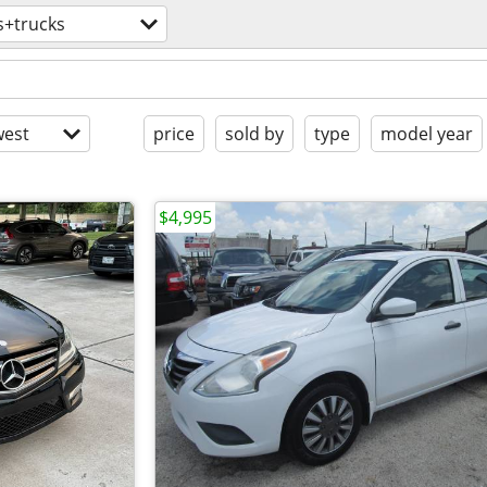
s+trucks
est
price
sold by
type
model year
$4,995