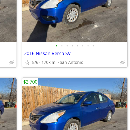
•
•
•
•
•
•
•
•
2016 Nissan Versa SV
8/6
170k mi
San Antonio
$2,700