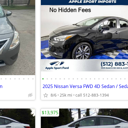
•
•
•
•
•
•
•
•
•
•
•
•
•
•
•
•
•
•
•
•
•
•
•
•
•
•
•
•
an
8/6
25k mi
call 512-883-1394
$13,975