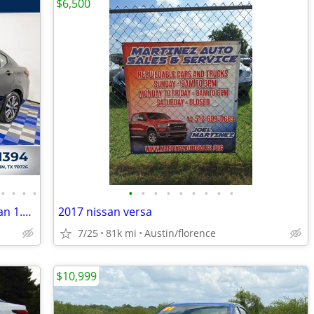
$6,500
•
•
•
•
•
•
•
•
•
•
•
•
•
2025 Nissan Versa FWD 4D Sedan / Sedan 1.6 SV
2017 nissan versa
7/25
81k mi
Austin/florence
$10,999