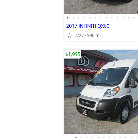
•
•
•
•
•
•
•
•
•
•
•
•
•
2017 INFINITI QX60
7/27
99k mi
$1,995
•
•
•
•
•
•
•
•
•
•
•
•