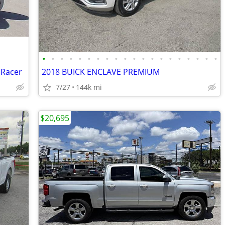
•
•
•
•
•
•
•
•
•
•
•
•
•
•
•
•
•
•
•
•
s Racer
2018 BUICK ENCLAVE PREMIUM
7/27
144k mi
$20,695