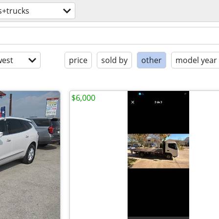
s+trucks
est
price
sold by
other
model year
$6,000