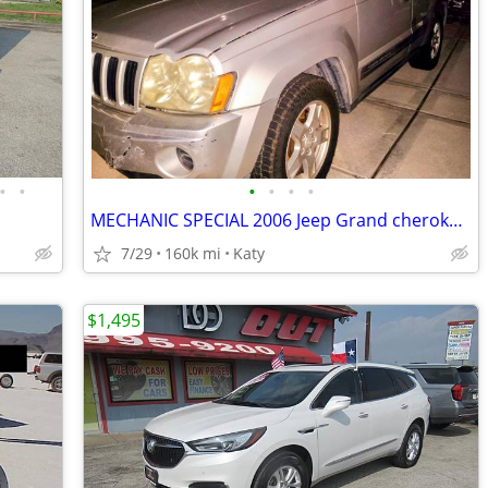
•
•
•
•
•
•
MECHANIC SPECIAL 2006 Jeep Grand cherokee LAREDO SUV
7/29
160k mi
Katy
$1,495