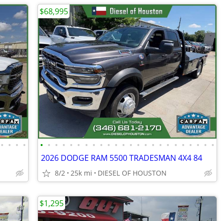
$68,995
•
•
•
•
•
•
•
•
•
•
•
•
•
•
•
•
•
•
•
•
•
•
•
•
•
•
•
•
2026 DODGE RAM 5500 TRADESMAN 4X4 84
8/2
25k mi
DIESEL OF HOUSTON
$1,295