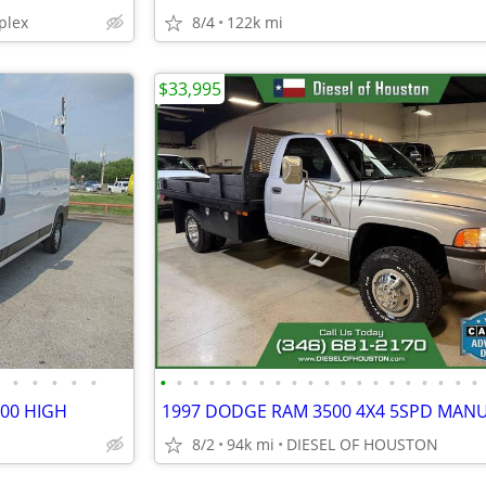
plex
8/4
122k mi
$33,995
•
•
•
•
•
•
•
•
•
•
•
•
•
•
•
•
•
•
•
•
•
•
•
•
•
00 HIGH
1997 DODGE RAM 3500 4X4 5SPD MAN
8/2
94k mi
DIESEL OF HOUSTON