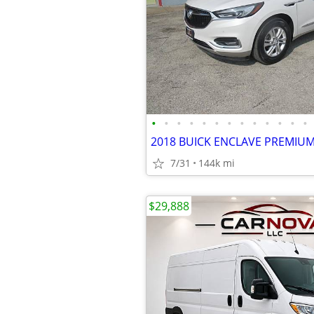
•
•
•
•
•
•
•
•
•
•
•
•
•
2018 BUICK ENCLAVE PREMIU
7/31
144k mi
$29,888