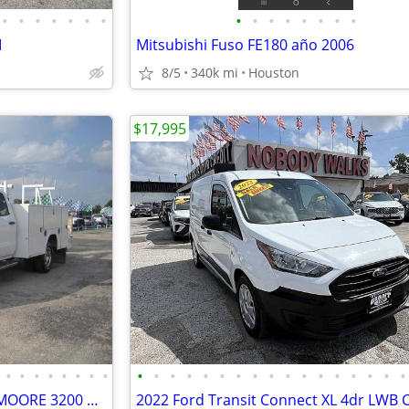
•
•
•
•
•
•
•
•
•
•
•
•
•
•
•
M
Mitsubishi Fuso FE180 año 2006
8/5
340k mi
Houston
$17,995
•
•
•
•
•
•
•
•
•
•
•
•
•
•
•
•
•
•
•
•
•
•
•
•
•
2018 GMC Sierra 3500HD*LIFTMOORE 3200 CRANE*DRW*DUALLY*CREW CAB*RKI Utility Bed*