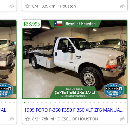
8/4
839k mi
Houston
$38,995
•
•
•
•
•
•
•
•
•
•
•
•
•
•
•
•
•
•
•
•
•
•
•
•
•
•
•
•
UAL
1999 FORD F-350 F350 F 350 XLT ZF6 MANUAL 7.3L POWERSTROKE DIESEL 78K
8/2
78k mi
DIESEL OF HOUSTON