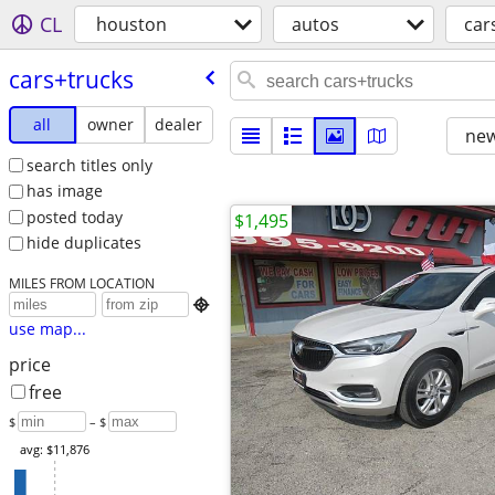
CL
houston
autos
car
cars+trucks
all
owner
dealer
new
search titles only
has image
posted today
$1,495
hide duplicates
MILES FROM LOCATION

use map...
price
free
$
– $
avg: $11,876