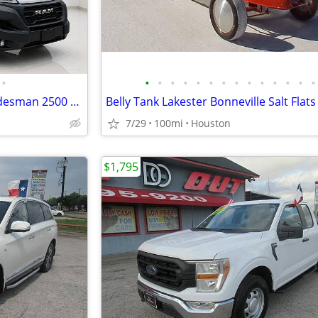
•
•
•
•
•
•
•
•
•
•
•
•
•
•
•
2025 RAM ProMaster 2500 Tradesman 2500 High Roof 159 WB w/Pass Seat
Belly Tank Lakester Bonneville Salt Flat
7/29
100mi
Houston
$1,795