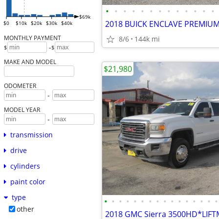
•
•
•
•
•
•
•
•
•
•
•
•
•
$69k
2018 BUICK ENCLAVE PREMIU
$0
$10k
$20k
$30k
$40k
MONTHLY PAYMENT
8/6
144k mi
-
$
$
MAKE AND MODEL
$21,980
ODOMETER
-
MODEL YEAR
-
transmission
drive
cylinders
paint color
type
•
•
•
•
•
•
•
•
•
•
•
•
•
•
•
•
other