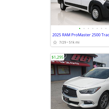
•
•
•
•
•
•
•
7/29
51k mi
$1,295