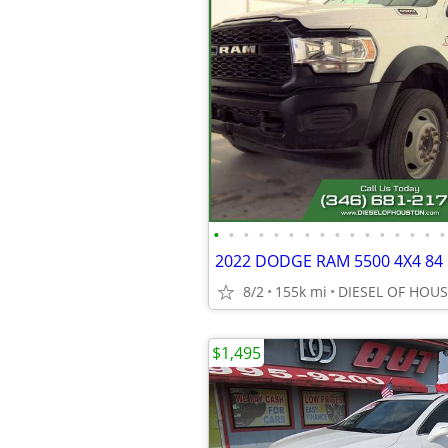
•
•
•
•
•
•
•
•
•
•
•
•
•
•
•
•
2022 DODGE RAM 5500 4X4 84
8/2
155k mi
DIESEL OF HOU
$1,495