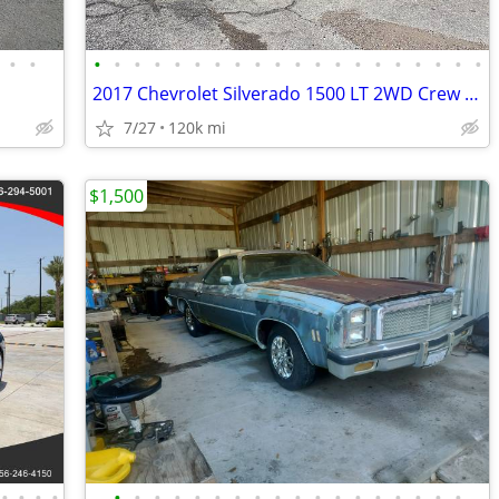
•
•
•
•
•
•
•
•
•
•
•
•
•
•
•
•
•
•
•
•
•
•
2017 Chevrolet Silverado 1500 LT 2WD Crew V8 1-owner MINT!
7/27
120k mi
$1,500
•
•
•
•
•
•
•
•
•
•
•
•
•
•
•
•
•
•
•
•
•
•