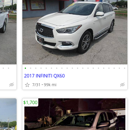
•
•
•
•
•
•
•
•
•
•
•
•
•
•
•
•
•
•
•
•
•
•
2017 INFINITI QX60
7/31
99k mi
$1,700