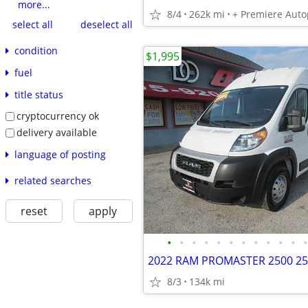
more...
8/4
262k mi
+ Premiere Auto
select all
deselect all
condition
$1,995
fuel
title status
cryptocurrency ok
delivery available
language of posting
related searches
reset
apply
•
•
•
•
•
•
•
•
•
•
•
•
2022 RAM PROMASTER 2500 25
8/3
134k mi