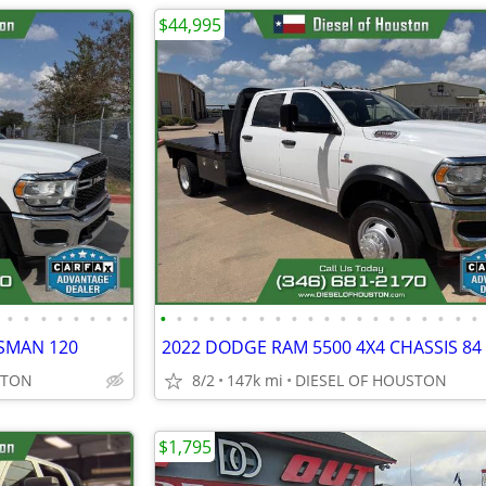
$44,995
•
•
•
•
•
•
•
•
•
•
•
•
•
•
•
•
•
•
•
•
•
•
•
•
•
•
•
•
SMAN 120
2022 DODGE RAM 5500 4X4 CHASSIS 84
STON
8/2
147k mi
DIESEL OF HOUSTON
$1,795