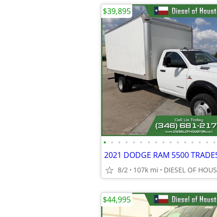
$39,895
•
•
•
•
•
•
•
•
•
•
•
•
•
•
•
•
2021 DODGE RAM 5500 TRADE
8/2
107k mi
DIESEL OF HOU
$44,995