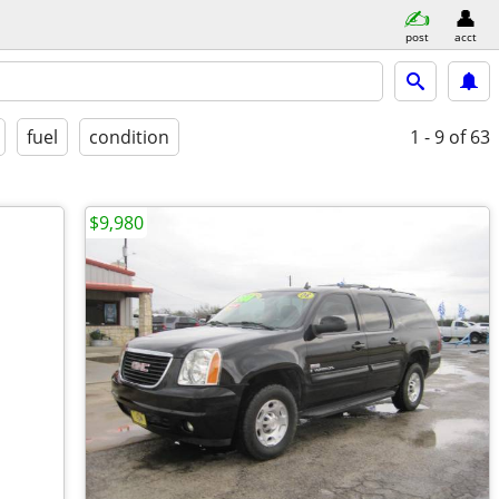
post
acct
fuel
condition
1 - 9
of 63
$9,980