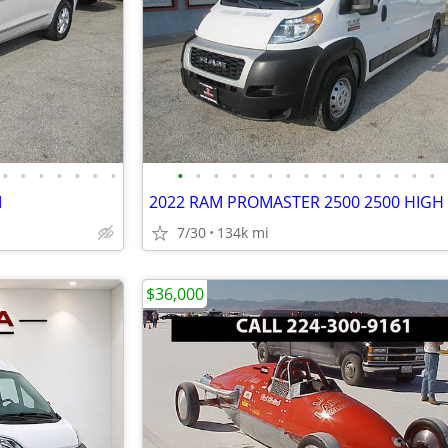
•
•
•
•
•
•
•
•
•
•
•
•
•
•
•
•
•
•
•
•
•
•
M
2022 RAM PROMASTER 2500 2500 HIGH
7/30
134k mi
$36,000