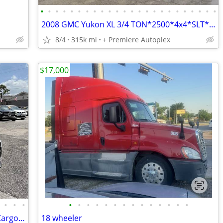
•
•
•
•
•
•
•
•
•
•
•
•
•
•
•
•
•
•
•
•
•
•
•
•
2008 GMC Yukon XL 3/4 TON*2500*4x4*SLT*LOADED*NICE*SUPER CLEAN*LIKE NEW*RARE !!
8/4
315k mi
+ Premiere Autoplex
$17,000
•
•
•
•
•
•
•
•
•
•
•
•
•
•
•
•
•
2022 Ford Transit Connect XL 4dr LWB Cargo Mini Van w/Rear Doors
18 wheeler