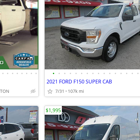
•
•
•
•
•
•
•
•
•
•
•
•
•
•
•
•
•
•
•
•
•
•
•
•
2021 FORD F150 SUPER CAB
STON
7/31
107k mi
$1,995